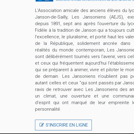
L’Association amicale des anciens élèves du ly
Janson-de-Sailly, Les Jansoniens (AEJS), exi
depuis 1891, sept ans après l’ouverture du lyc
Fidèle à la tradition de Janson qui a toujours cult
l’excellence, le pluralisme, et porté haut les vale
de la République, solidement ancrée dans 
réalités du monde contemporain, Les Jansoni
sont délibérément tournés vers l’avenir, vers cel
et ceux qui fréquentent aujourd'hui l'établisseme
qui se préparent à animer, vivre et piloter le mo
de demain. Les Jansoniens n'oublient pas p
autant celles et ceux "qui sont passés par Janso
ravis de retrouver avec Les Jansoniens des am
un climat, une ouverture et une communa
d'esprit qui ont marqué de leur empreinte l
personnalité.
S’INSCRIRE EN LIGNE