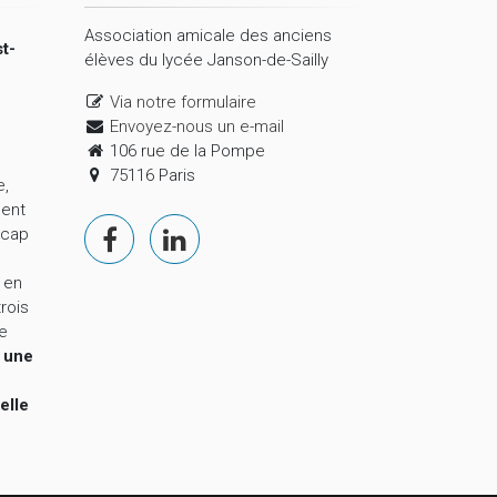
Association amicale des anciens
t-
élèves du lycée Janson-de-Sailly
Via notre formulaire
Envoyez-nous un e-mail
106 rue de la Pompe
75116 Paris
e,
ment
 cap
 en
trois
le
,
une
elle