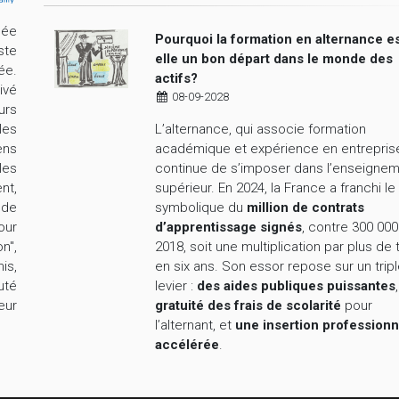
cée
Pourquoi la formation en alternance es
ste
elle un bon départ dans le monde des
ée.
actifs?
ivé
08-09-2028
urs
L’alternance, qui associe formation
les
académique et expérience en entrepris
ens
continue de s’imposer dans l’enseigne
les
supérieur. En 2024, la France a franchi le
nt,
symbolique du
million de contrats
nde
d’apprentissage signés
, contre 300 000
our
2018, soit une multiplication par plus de 
n",
en six ans. Son essor repose sur un trip
is,
levier :
des aides publiques puissantes
uté
gratuité des frais de scolarité
pour
eur
l’alternant, et
une insertion professionn
accélérée
.