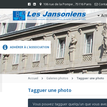
106 rue de la Pompe , 75116 Paris
Conta
Act
ADHÉRER À L'ASSOCIATION
Accueil
Galeries photos
Tagguer une photo
Tagguer une photo
Vous pouvez tagguer quelqu'un que vous avez r