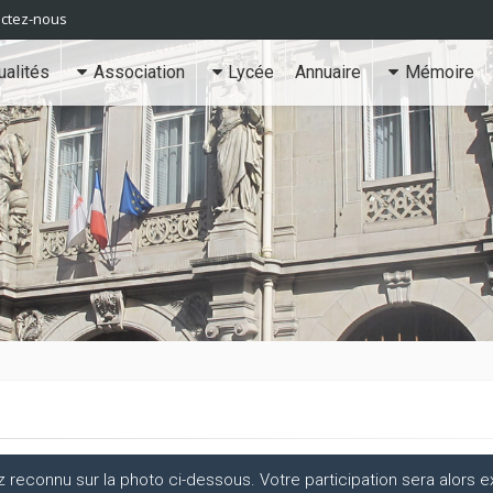
ctez-nous
ualités
Association
Lycée
Annuaire
Mémoire
econnu sur la photo ci-dessous. Votre participation sera alors ex