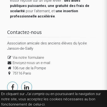
essor repose sur un triple levier :
des aides
publiques puissantes
,
une gratuité des frais de
scolarité
pour l’alternant, et
une insertion
professionnelle accélérée
.
Contactez-nous
Association amicale des anciens élèves du lycée
Janson-de-Sailly
Via notre formulaire
Envoyez-nous un e-mail
106 rue de la Pompe
75116 Paris
En cliquant sur
J'ai compris
ou en poursuivant la navigation sur
notre site, vous acceptez les cookies nécessaires au bon
fonctionnement de celui-ci.