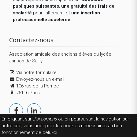
publiques puissantes
,
une gratuité des frais de
scolarité
pour l’alternant, et
une insertion
professionnelle accélérée
.
Contactez-nous
Association amicale des anciens élèves du lycée
Janson-de-Sailly
Via notre formulaire
Envoyez-nous un e-mail
106 rue de la Pompe
75116 Paris
En cliquant sur
J'ai compris
ou en poursuivant la navigation sur
notre site, vous acceptez les cookies nécessaires au bon
fonctionnement de celui-ci.