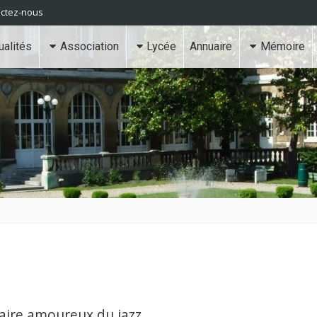
ctez-nous
ualités
Association
Lycée
Annuaire
Mémoire
aire amoureux du jazz