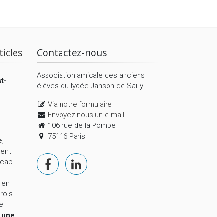
ticles
Contactez-nous
Association amicale des anciens
t-
élèves du lycée Janson-de-Sailly
Via notre formulaire
Envoyez-nous un e-mail
106 rue de la Pompe
75116 Paris
e,
ment
 cap
 en
trois
le
,
une