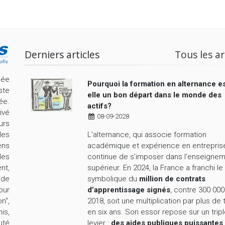
Derniers articles
Tous les ar
cée
Pourquoi la formation en alternance es
ste
elle un bon départ dans le monde des
ée.
actifs?
ivé
08-09-2028
urs
L’alternance, qui associe formation
les
académique et expérience en entrepris
ens
continue de s’imposer dans l’enseigne
les
supérieur. En 2024, la France a franchi le
nt,
symbolique du
million de contrats
nde
d’apprentissage signés
, contre 300 000
our
2018, soit une multiplication par plus de 
n",
en six ans. Son essor repose sur un trip
is,
levier :
des aides publiques puissantes
uté