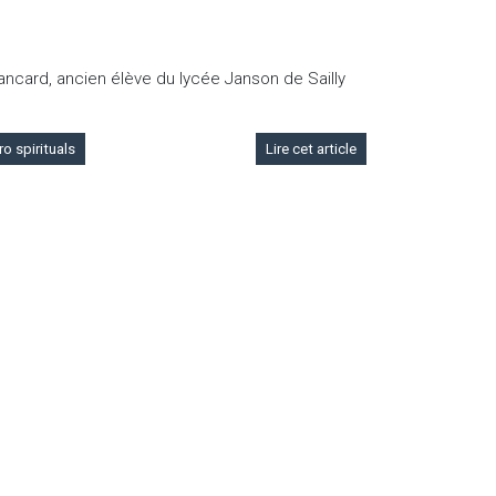
rancard, ancien élève du lycée Janson de Sailly
o spirituals
Lire cet article