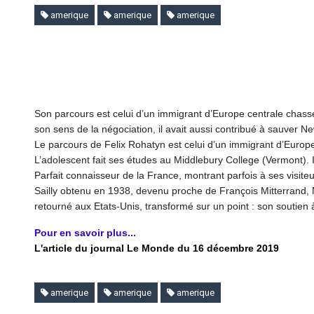
amerique
amerique
amerique
Son parcours est celui d’un immigrant d’Europe centrale chas
son sens de la négociation, il avait aussi contribué à sauver New 
Le parcours de Felix Rohatyn est celui d’un immigrant d’Europ
L’adolescent fait ses études au Middlebury College (Vermont). I
Parfait connaisseur de la France, montrant parfois à ses visite
Sailly obtenu en 1938, devenu proche de François Mitterrand, M.
retourné aux Etats-Unis, transformé sur un point : son soutien 
Pour en savoir plus...
L'article du journal Le Monde du 16 décembre 2019
amerique
amerique
amerique