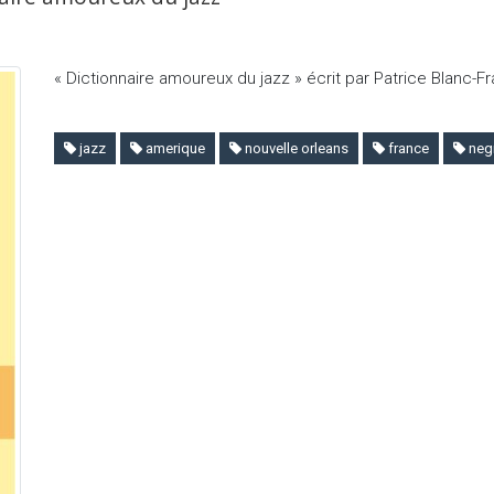
« Dictionnaire amoureux du jazz » écrit par Patrice Blanc-F
jazz
amerique
nouvelle orleans
france
negr