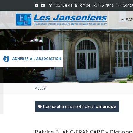
106 rue de la Pompe , 75116 Paris
Conta
Act
ADHÉRER À L'ASSOCIATION
Accueil
Recherche des mots clés :
amerique
Patrice BLANC-FRANCARD - Dictionn