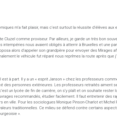
ques m’a fait plaisir, mais c’est surtout la réussite d’élèves aux 
te Cluzel comme proviseur. Par ailleurs, je garde un très bon so
les intempéries nous avaient obligés à atterrir à Bruxelles et une p
proposa alors d’appeler son grandpère pour envoyer des Mirages afin
alement le véhicule fut réparé nous reprîmes la route après que j’
l est à part. Il y a un « esprit Janson » chez les professeurs com
 des personnes extérieures. Les professeurs retraités aiment se r
st un lycée de fin de carrière, on s’y plaît et on souhaite rester
vrages recommandés, étudier facilement. Il faut entretenir des ra
rs en ville. Pour les sociologues Monique Pinson-Charlot et Michel
s valeurs traditionnelles. Ce milieu se défend contre certains asp
ourgeoisie ».