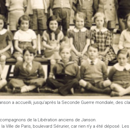
anson a accueilli, jusqu’après la Seconde Guerre mondiale, des cl
et compagnons de la Libération anciens de Janson.
a Ville de Paris, boulevard Sérurier, car rien n’y a été déposé. Le