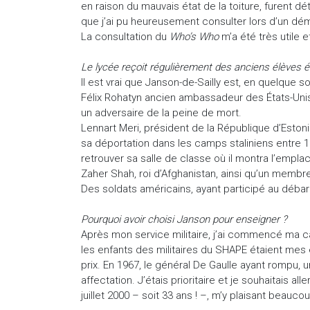
en raison du mauvais état de la toiture, furent d
que j’ai pu heureusement consulter lors d’un 
La consultation du
Who’s Who
m’a été très utile e
Le lycée reçoit régulièrement des anciens élèves é
Il est vrai que Janson-de-Sailly est, en quelque s
Félix Rohatyn ancien ambassadeur des États-Unis 
un adversaire de la peine de mort.
Lennart Meri, président de la République d’Estonie
sa déportation dans les camps staliniens entre 194
retrouver sa salle de classe où il montra l’empl
Zaher Shah, roi d’Afghanistan, ainsi qu’un membre 
Des soldats américains, ayant participé au déb
Pourquoi avoir choisi Janson pour enseigner ?
Après mon service militaire, j’ai commencé ma ca
les enfants des militaires du SHAPE étaient mes
prix. En 1967, le général De Gaulle ayant rompu, un
affectation. J’étais prioritaire et je souhaitais a
juillet 2000 – soit 33 ans ! –, m’y plaisant beauco