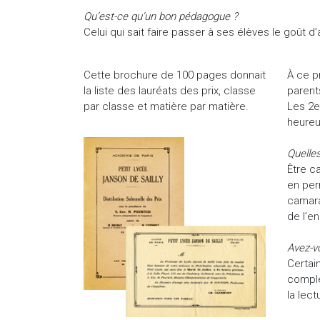
Qu’est-ce qu’un bon pédagogue ?
Celui qui sait faire passer à ses élèves le goût d
Cette brochure de 100 pages donnait
À ce p
la liste des lauréats des prix, classe
parent
par classe et matière par matière.
Les 2e
heureu
Quelles
Être ca
en per
camara
de l’e
Avez-vo
Certai
complé
la lec