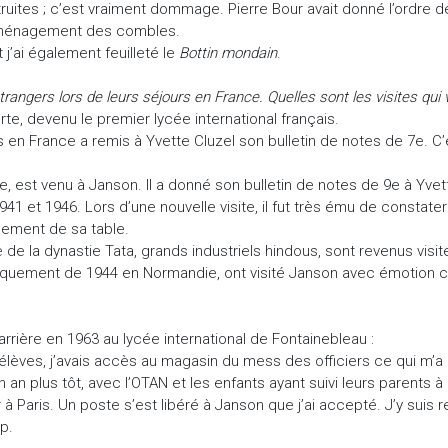
étruites ; c’est vraiment dommage. Pierre Bour avait donné l’ordre 
déménagement des combles.
t j’ai également feuilleté le
Bottin mondain
.
trangers lors de leurs séjours en France. Quelles sont les visites qui
orte, devenu le premier lycée international français.
en France a remis à Yvette Cluzel son bulletin de notes de 7e. C’e
, est venu à Janson. Il a donné son bulletin de notes de 9e à Yvette 
1 et 1946. Lors d’une nouvelle visite, il fut très ému de constater 
acement de sa table.
de la dynastie Tata, grands industriels hindous, sont revenus visite
arquement de 1944 en Normandie, ont visité Janson avec émotion c
rrière en 1963 au lycée international de Fontainebleau :
 élèves, j’avais accès au magasin du mess des officiers ce qui m
 an plus tôt, avec l’OTAN et les enfants ayant suivi leurs parents à B
ller à Paris. Un poste s’est libéré à Janson que j’ai accepté. J’y su
up.