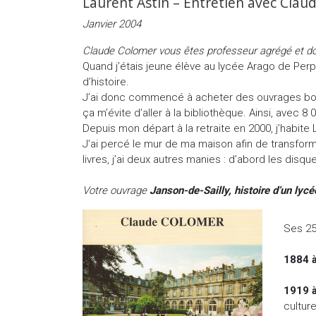
Laurent Astin – Entretien avec Cla
Janvier 2004
Claude Colomer vous êtes professeur agrégé et docte
Quand j’étais jeune élève au lycée Arago de Perpi
d’histoire.
J’ai donc commencé à acheter des ouvrages bon mar
ça m’évite d’aller à la bibliothèque. Ainsi, avec 
Depuis mon départ à la retraite en 2000, j’habit
J’ai percé le mur de ma maison afin de transform
livres, j’ai deux autres manies : d’abord les disq
Votre ouvrage
Janson-de-Sailly, histoire d’un lycé
Ses 25
1884 
1919 
cultur