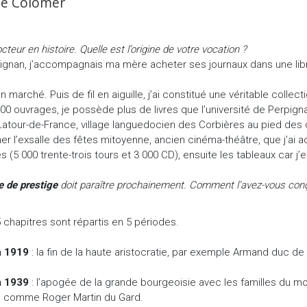
ude Colomer
ur en histoire. Quelle est l’origine de votre vocation ?
gnan, j’accompagnais ma mère acheter ses journaux dans une librair
ché. Puis de fil en aiguille, j’ai constitué une véritable collecti
8 000 ouvrages, je possède plus de livres que l’université de Perpign
e Latour-de-France, village languedocien des Corbières au pied des
er l’exsalle des fêtes mitoyenne, ancien cinéma-théâtre, que j’ai a
ues (5 000 trente-trois tours et 3 000 CD), ensuite les tableaux car 
e de prestige
doit paraître prochainement. Comment l’avez-vous con
 chapitres sont répartis en 5 périodes.
à 1919
: la fin de la haute aristocratie, par exemple Armand duc d
à 1939
: l’apogée de la grande bourgeoisie avec les familles du m
e comme Roger Martin du Gard.