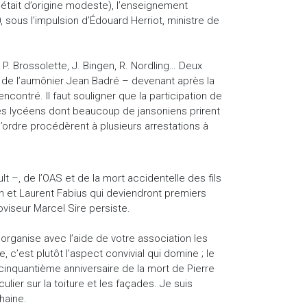
 était d’origine modeste), l’enseignement
ous l’impulsion d’Édouard Herriot, ministre de
P. Brossolette, J. Bingen, R. Nordling… Deux
ui de l’aumônier Jean Badré – devenant après la
ontré. Il faut souligner que la participation de
es lycéens dont beaucoup de jansoniens prirent
’ordre procédèrent à plusieurs arrestations à
–, de l’OAS et de la mort accidentelle des fils
in et Laurent Fabius qui deviendront premiers
oviseur Marcel Sire persiste.
organise avec l’aide de votre association les
c’est plutôt l’aspect convivial qui domine ; le
cinquantième anniversaire de la mort de Pierre
lier sur la toiture et les façades. Je suis
haine.