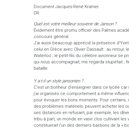
Document Jacques-René Kramer.
DR.
Quel est votre meilleur souvenir de Janson ?
Évidement être promu officier des Palmes académi
concours général.
J’ai aussi beaucoup apprécié la présence d’Yvet
celui en Grèce avec Olivier Dassault : au retour, 
Waterloo ; le petit-fils du célèbre avionneur se 
qui nous accompagnait, me regarda stupéfait ; fin
bataille.
Y a-t-il un style jansonien ?
C’est un bonheur d’enseigner dans ce lycée car i
j’ai organisés ce comportement a même influencé
pour évoquer les bons moments. Pour certains, c’e
des problèmes matériels, peuvent acheter les ou
ses distances en refusant, par exemple, les dîne
tribu à part, un monde en vase clos cultivant le
constituerait l’un des derniers bastions de la « b