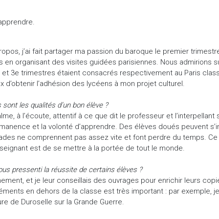
’apprendre.
ropos, j’ai fait partager ma passion du baroque le premier trimestre
s en organisant des visites guidées parisiennes. Nous admirions sur
 et 3e trimestres étaient consacrés respectivement au Paris classi
x d’obtenir l’adhésion des lycéens à mon projet culturel.
 sont les qualités d’un bon élève ?
lme, à l’écoute, attentif à ce que dit le professeur et l’interpellant 
manence et la volonté d’apprendre. Des élèves doués peuvent s’im
des ne comprennent pas assez vite et font perdre du temps. Ce n’es
nseignant est de se mettre à la portée de tout le monde.
us pressenti la réussite de certains élèves ?
nement, et je leur conseillais des ouvrages pour enrichir leurs copi
ments en dehors de la classe est très important : par exemple, j
ture de Duroselle sur la Grande Guerre.