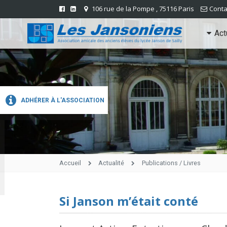
106 rue de la Pompe , 75116 Paris
Conta
Act
ADHÉRER À L'ASSOCIATION
Accueil
Actualité
Publications / Livres
Si Janson m’était conté