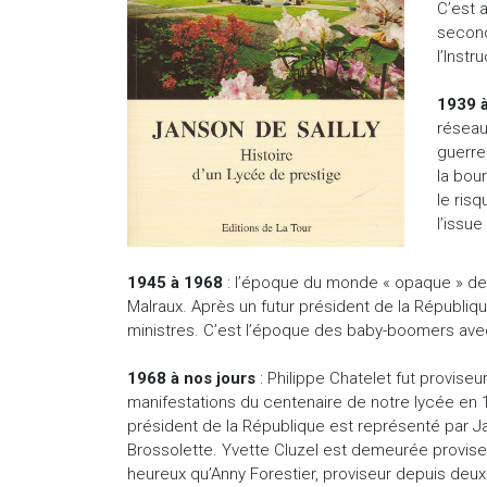
C’est 
second
l’Instr
1939 
réseau
guerre
la bou
le ris
l’issue
1945 à 1968
: l’époque du monde « opaque » des 
Malraux. Après un futur président de la Républiqu
ministres. C’est l’époque des baby-boomers avec l
1968 à nos jours
: Philippe Chatelet fut provise
manifestations du centenaire de notre lycée en 19
président de la République est représenté par J
Brossolette. Yvette Cluzel est demeurée proviseur
heureux qu’Anny Forestier, proviseur depuis deux