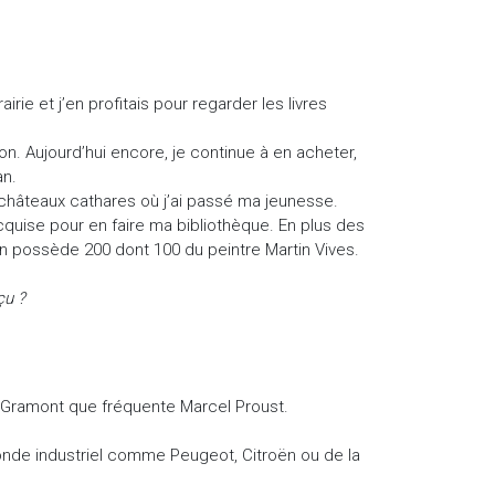
ie et j’en profitais pour regarder les livres
on. Aujourd’hui encore, je continue à en acheter,
an.
 châteaux cathares où j’ai passé ma jeunesse.
cquise pour en faire ma bibliothèque. En plus des
j’en possède 200 dont 100 du peintre Martin Vives.
çu ?
e Gramont que fréquente Marcel Proust.
onde industriel comme Peugeot, Citroën ou de la