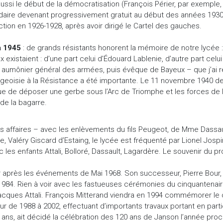
aussi le début de la démocratisation (François Périer, par exemple,
aire devenant progressivement gratuit au début des années 1930, s
uction en 1926-1928, après avoir dirigé le Cartel des gauches.
à 1945
: de grands résistants honorent la mémoire de notre lycée : 
x existaient : d’une part celui d’Édouard Lablenie, d’autre part cel
 aumônier général des armées, puis évêque de Bayeux – que j’ai renc
rgeoisie à la Résistance a été importante. Le 11 novembre 1940 d
que de déposer une gerbe sous l’Arc de Triomphe et les forces de l
 de la bagarre.
affaires – avec les enlèvements du fils Peugeot, de Mme Dassault 
e, Valéry Giscard d’Estaing, le lycée est fréquenté par Lionel Josp
es enfants Attali, Bolloré, Dassault, Lagardère. Le souvenir du pr
ur après les événements de Mai 1968. Son successeur, Pierre Bour, 
84. Rien à voir avec les fastueuses cérémonies du cinquantenaire, 
acques Attali. François Mitterand viendra en 1994 commémorer le 
 de 1988 à 2002, effectuant d’importants travaux portant en particu
 ans, ait décidé la célébration des 120 ans de Janson l’année proc