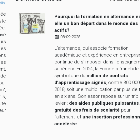
cée
Pourquoi la formation en alternance es
ste
elle un bon départ dans le monde des
ée.
actifs?
ivé
08-09-2028
urs
L’alternance, qui associe formation
les
académique et expérience en entrepris
ens
continue de s’imposer dans l’enseigne
les
supérieur. En 2024, la France a franchi le
nt,
symbolique du
million de contrats
nde
d’apprentissage signés
, contre 300 000
our
2018, soit une multiplication par plus de 
n",
en six ans. Son essor repose sur un trip
is,
levier :
des aides publiques puissantes
uté
gratuité des frais de scolarité
pour
eur
l’alternant, et
une insertion professionn
accélérée
.