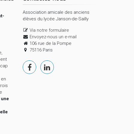
Association amicale des anciens
t-
élèves du lycée Janson-de-Sailly
Via notre formulaire
Envoyez-nous un e-mail
106 rue de la Pompe
75116 Paris
e,
ment
 cap
 en
trois
le
,
une
elle