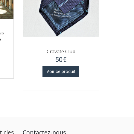
re
e
Cravate Club
50€
Voir ce produit
ticles
Contactez-nous