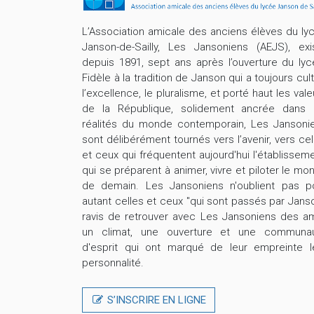
L’Association amicale des anciens élèves du ly
Janson-de-Sailly, Les Jansoniens (AEJS), exi
depuis 1891, sept ans après l’ouverture du lyc
Fidèle à la tradition de Janson qui a toujours cult
l’excellence, le pluralisme, et porté haut les vale
de la République, solidement ancrée dans 
réalités du monde contemporain, Les Jansoni
sont délibérément tournés vers l’avenir, vers cel
et ceux qui fréquentent aujourd'hui l'établisseme
qui se préparent à animer, vivre et piloter le mo
de demain. Les Jansoniens n'oublient pas p
autant celles et ceux "qui sont passés par Janso
ravis de retrouver avec Les Jansoniens des am
un climat, une ouverture et une communa
d'esprit qui ont marqué de leur empreinte l
personnalité.
S’INSCRIRE EN LIGNE