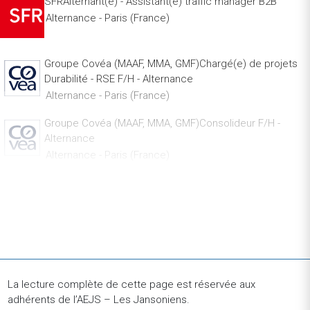
SFRAlternant(e) - Assistant(e) traffic manager B2B
Alternance - Paris (France)
Groupe Covéa (MAAF, MMA, GMF)Chargé(e) de projets
Durabilité - RSE F/H - Alternance
Alternance - Paris (France)
Groupe Covéa (MAAF, MMA, GMF)Consolideur F/H -
Alternance
Alternance - Paris (France)
JobTeaserSales Development Representative DACH
(M/F/D)
CDI - Paris (France)
Société GénéraleAssistant Trader
Stage - Paris (France)
La lecture complète de cette page est réservée aux
BNP Paribas FranceAlternance - Associate
adhérents de l’AEJS – Les Jansoniens.