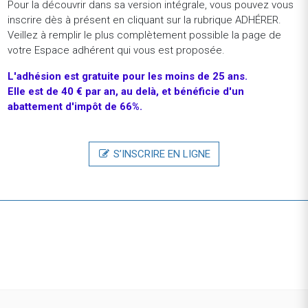
Pour la découvrir dans sa version intégrale, vous pouvez vous
Vente-unique.comTraffic Manager - Belgique (H/F)
inscrire dès à présent en cliquant sur la rubrique ADHÉRER.
CDI - Paris (France)
Veillez à remplir le plus complètement possible la page de
votre Espace adhérent qui vous est proposée.
Vente-unique.comAcheteur.se (H/F)
L'adhésion
est
gratuite
pour
les
moins
de
25
ans.
CDI - Paris (France)
Elle est de 40 € par an, au delà, et bénéficie d'un
abattement d'impôt de 66%.
Louis VuittonStage - Assistant.e Coordinateur.rice Style
Commande Spéciale (F/H)
Stage - Paris (France)
S’INSCRIRE EN LIGNE
EurazeoINTERNSHIP - OPERATIONS ELEVATE - PARIS - S2
2026
Stage - Paris (France)
REVENIR À LA LISTE DES OFFRES