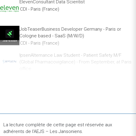
ElevenConsultant Data Scientist
CDI - Paris (France)
JobTeaserBusiness Developer Germany - Paris or
Cologne based - SaaS (M/W/D)
CDI - Paris (France)
IpsenAlternance Law Student - Patient Safety M/F
(Global Pharmacovigilance) - From September, at Paris
office
Alternance - Paris (France)
Groupe AlphaAlternance - Chargé de projet Etudes &
Data - Paris (H/F)
Alternance - Paris (France)
JobTeaserInternational Business Developer (M/F/D)
CDI - Paris (France)
La lecture complète de cette page est réservée aux
adhérents de l’AEJS – Les Jansoniens.