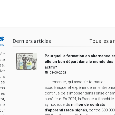
REVENIR À LA LISTE DES OFFRES
Derniers articles
Tous les ar
cée
Pourquoi la formation en alternance es
ste
elle un bon départ dans le monde des
ée.
actifs?
ivé
08-09-2028
urs
L’alternance, qui associe formation
les
académique et expérience en entrepris
ens
continue de s’imposer dans l’enseigne
les
supérieur. En 2024, la France a franchi le
nt,
symbolique du
million de contrats
nde
d’apprentissage signés
, contre 300 000
our