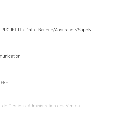
DE PROJET IT / Data - Banque/Assurance/Supply
munication
s H/F
 de Gestion / Administration des Ventes