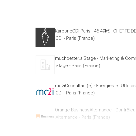
KarboneCDI Paris - 46-49k€ - CHEF.FE 
CDI - Paris (France)
muchbetter.aiStage - Marketing & Com
Stage - Paris (France)
mc2iConsultant(e) - Energies et Utilitie
CDI - Paris (France)
Orange BusinessAlternance - Contrôleur
Alternance - Paris (France)
Hachette LivreFabricant - CDD H/F