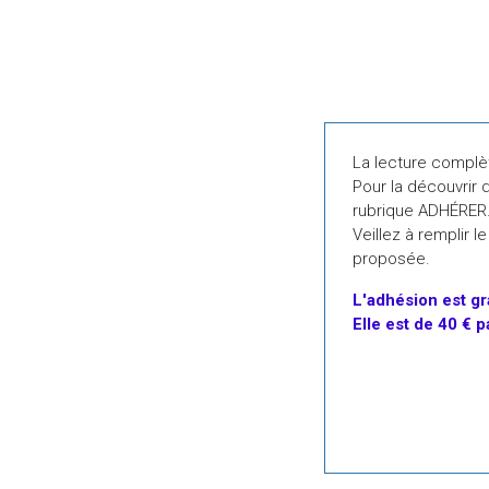
CDD - Paris (France)
TEDIBERGraphiste
Stage - Paris (France)
La lecture complè
BNP Paribas FranceBusiness Analyst Liq
Pour la découvrir 
CDI - Paris (France)
rubrique ADHÉRER
Veillez à remplir 
BNP Paribas FranceAlternance - Analyst
proposée.
Alternance - Paris (France)
L'adhésion
est
gr
Elle est de 40 € 
NatixisAlternance - 2 ans - Chef de proj
Alternance - Paris (France)
WavestoneConsultant.e Supply Chain - Lu
CDI - Paris (France)