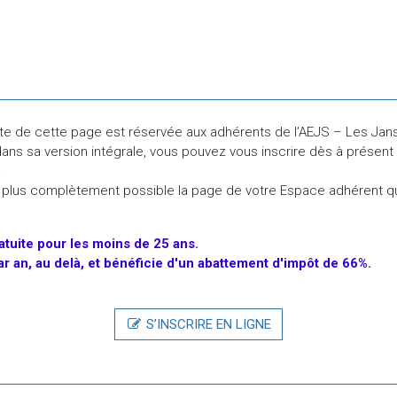
te de cette page est réservée aux adhérents de l’AEJS – Les Jan
uidités H/F
dans sa version intégrale, vous pouvez vous inscrire dès à présent 
.
le plus complètement possible la page de votre Espace adhérent q
e Impact Investing - H/F
atuite
pour
les
moins
de
25
ans.
par an, au delà, et bénéficie d'un abattement d'impôt de 66%.
ect finance F/H
S’INSCRIRE EN LIGNE
xe, Retail, Hospitalité, Services - CDI