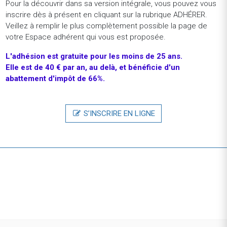
Pour la découvrir dans sa version intégrale, vous pouvez vous
BNP Paribas FranceStage - Data Scientist - Compliance
inscrire dès à présent en cliquant sur la rubrique ADHÉRER.
CIB Financial Security- H/F
Veillez à remplir le plus complètement possible la page de
Stage - Paris (France)
votre Espace adhérent qui vous est proposée.
BNP Paribas FranceAlternance- Chargé d'Ingénierie
L'adhésion
est
gratuite
pour
les
moins
de
25
ans.
Financière -H/F
Elle est de 40 € par an, au delà, et bénéficie d'un
Alternance - Paris (France)
abattement d'impôt de 66%.
Student PopStage Juillet 2026 - Chef de projet
opérationnel (6 mois)
S’INSCRIRE EN LIGNE
Stage - Paris (France)
MexensStage Chargé de missions écoles-entreprise /
Campus Management F/H
Stage - Paris (France)
REVENIR À LA LISTE DES OFFRES