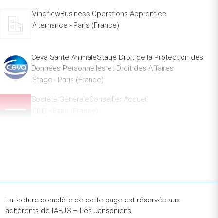
MindflowBusiness Operations Apprentice
Alternance - Paris (France)
Ceva Santé AnimaleStage Droit de la Protection des
Données Personnelles et Droit des Affaires
Stage - Paris (France)
Société GénéraleConseiller Accueil
CDD - Paris (France)
OptimioBusiness Developer — Acquisition B2B Finance
CDI
CDI - Paris (France)
GuerlainStage - Assistant(e) Chef de Projet
Événementiel International - Juillet 2026
La lecture complète de cette page est réservée aux
Stage - Paris (France)
adhérents de l’AEJS – Les Jansoniens.