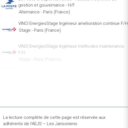
gestion et gouvernance - H/F
Alternance - Paris (France)
VINCI EnergiesStage Ingénieur amélioration continue F/H
Stage - Paris (France)
VINCI EnergiesStage Ingénieur méthodes maintenance
F/H
Stage - Paris (France)
BearingPointConsultant stagiaire "Energie & Climat" (H/F)
Stage - Paris (France)
Groupe Caisse des DépôtsAlternancne 12/24M - Chargé
/ Chargée de pilotage des parcours clients et
collaborateurs F/H
Alternance - Paris (France)
La lecture complète de cette page est réservée aux
adhérents de l’AEJS – Les Jansoniens.
Groupe Caisse des DépôtsApprenti.e chargé.e d'études