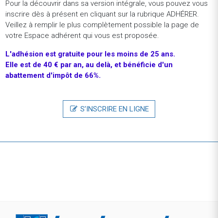
Pour la découvrir dans sa version intégrale, vous pouvez vous
normatives comptables F/H
inscrire dès à présent en cliquant sur la rubrique ADHÉRER.
Alternance - Paris (France)
Veillez à remplir le plus complètement possible la page de
votre Espace adhérent qui vous est proposée.
HermèsSTAGE - Assistant(e) Business Intelligence et
Support Commercial Export H/F
L'adhésion
est
gratuite
pour
les
moins
de
25
ans.
Stage - Paris (France)
Elle est de 40 € par an, au delà, et bénéficie d'un
abattement d'impôt de 66%.
HermèsSTAGE - Assistant Chef de Projets Stratégie de
Contenus E-Commerce (H/F)
Stage - Paris (France)
S’INSCRIRE EN LIGNE
Inverto, a BCG company(Associate) Consultant in
Procurement / Supply Chain Management. IN Paris.
CDI - Paris (France)
REVENIR À LA LISTE DES OFFRES