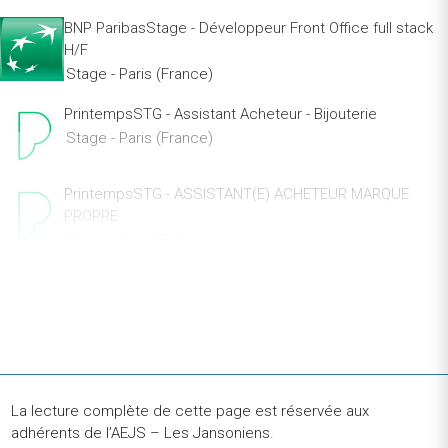
BNP ParibasStage - Développeur Front Office full stack
H/F
Stage - Paris (France)
PrintempsSTG - Assistant Acheteur - Bijouterie
Stage - Paris (France)
PrintempsSTG - ASSISTANT(E) ACHETEUR MARQUE
PROPRE
Stage - Paris (France)
TheodoTech Recruiter - CDI Paris - Theodo
CDI - Paris (France)
TheodoLLM Powered Software Engineer - CDI Paris -
Theodo
CDI - Paris (France)
La lecture complète de cette page est réservée aux
adhérents de l’AEJS – Les Jansoniens.
Société GénéraleAssistant chargé d'affaires dette