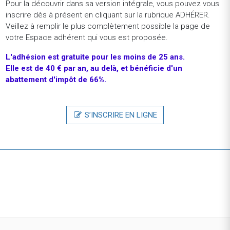
Pour la découvrir dans sa version intégrale, vous pouvez vous
privée LBO
inscrire dès à présent en cliquant sur la rubrique ADHÉRER.
Stage - Paris (France)
Veillez à remplir le plus complètement possible la page de
votre Espace adhérent qui vous est proposée.
NatixisStage-6 mois-Juriste-réglementation bancaire
financière F/H
L'adhésion
est
gratuite
pour
les
moins
de
25
ans.
Stage - Paris (France)
Elle est de 40 € par an, au delà, et bénéficie d'un
abattement d'impôt de 66%.
BNP Paribas FranceStage - Compliance Officer Junior
H/F
Stage - Paris (France)
S’INSCRIRE EN LIGNE
BNP Paribas FranceStage - Assistant Sales - Produits
Structurés - Privalto H/F - 6 mois
Stage - Paris (France)
REVENIR À LA LISTE DES OFFRES