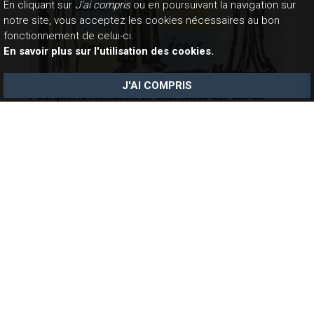
En cliquant sur
J'ai compris
ou en poursuivant la navigation sur
notre site, vous acceptez les cookies nécessaires au bon
fonctionnement de celui-ci.
En savoir plus sur l'utilisation des cookies.
J'AI COMPRIS
Pourquoi la formation en alternance est-elle un
bon départ dans le monde des actifs?
08-09-2028
L’alternance, qui associe formation académique et
expérience en entreprise, continue de s’imposer
dans l’enseignement supérieur. En 2024, la France a
franchi le cap symbolique du
million de contrats
d’apprentissage signés
, contre 300 000 en 2018, soit
une multiplication par plus de trois en six ans. Son
essor repose sur un triple levier :
des aides
publiques puissantes
,
une gratuité des frais de
scolarité
pour l’alternant, et
une insertion
professionnelle accélérée
.