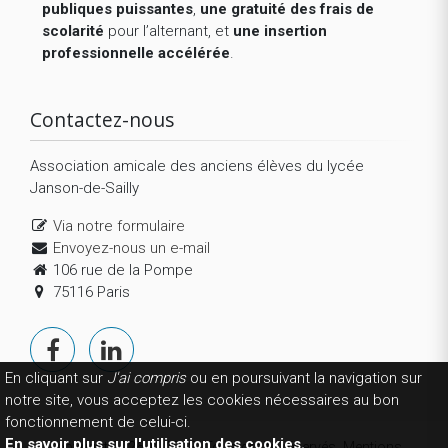
publiques puissantes
,
une gratuité des frais de
scolarité
pour l’alternant, et
une insertion
professionnelle accélérée
.
Contactez-nous
Association amicale des anciens élèves du lycée
Janson-de-Sailly
Via notre formulaire
Envoyez-nous un e-mail
106 rue de la Pompe
75116 Paris
En cliquant sur
J'ai compris
ou en poursuivant la navigation sur
notre site, vous acceptez les cookies nécessaires au bon
fonctionnement de celui-ci.
En savoir plus sur l'utilisation des cookies.
Copyright 2026 © AEJS. Tous droits réservés.
Mentions