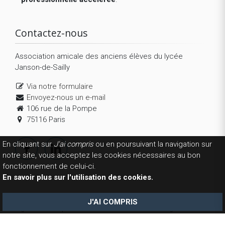
Contactez-nous
Association amicale des anciens élèves du lycée
Janson-de-Sailly
Via notre formulaire
Envoyez-nous un e-mail
106 rue de la Pompe
75116 Paris
En cliquant sur
J'ai compris
ou en poursuivant la navigation sur
notre site, vous acceptez les cookies nécessaires au bon
fonctionnement de celui-ci.
En savoir plus sur l'utilisation des cookies.
Copyright 2026 © AEJS. Tous droits réservés.
Mentions
J'AI COMPRIS
légales
-
Politique de confidentialité
-
Conditions générales de
vente
-
La fondation
- Réalisation
Website-modern