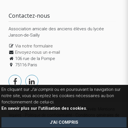
Contactez-nous
Association amicale des anciens élèves du lycée
Janson-de-Sailly
Via notre formulaire
Envoyez-nous un e-mail
106 rue de la Pompe
75116 Paris
En cliquant sur
J'ai compris
ou en poursuivant la navigation sur
notre site, vous acceptez les cookies nécessaires au bon
fonctionnement de celui-ci.
En savoir plus sur l'utilisation des cookies.
Copyright 2026 © AEJS. Tous droits réservés.
Mentions
légales
-
Politique de confidentialité
-
Conditions générales de
vente
-
La fondation
- Réalisation
Website-modern
J'AI COMPRIS