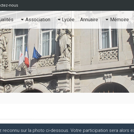
ctez-nous
ualités
Association
Lycée
Annuaire
Mémoire
econnu sur la photo ci-dessous. Votre participation sera alors ex