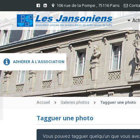
106 rue de la Pompe , 75116 Paris
Conta
Act
ADHÉRER À L'ASSOCIATION
Accueil
Galeries photos
Tagguer une photo
Tagguer une photo
Vous pouvez tagguer quelqu'un que vous avez r