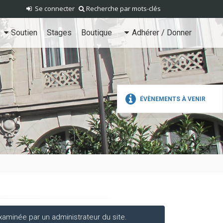
Se connecter
Recherche par mots-clés
Soutien
Stages
Boutique
Adhérer / Donner
ÉVÈNEMENTS À VENIR
aminée par un administrateur du site.