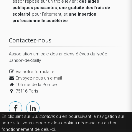
essor repose sur un triple levier :
des aides
publiques puissantes
,
une gratuité des frais de
scolarité
pour l’alternant, et
une insertion
professionnelle accélérée
.
Contactez-nous
Association amicale des anciens élèves du lycée
Janson-de-Sailly
Via notre formulaire
Envoyez-nous un e-mail
106 rue de la Pompe
75116 Paris
En cliquant sur
J'ai compris
ou en poursuivant la navigation sur
notre site, vous acceptez les cookies nécessaires au bon
fonctionnement de celui-ci.