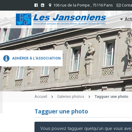
106 rue de la Pompe , 75116 Paris
Conta
Act
ADHÉRER À L'ASSOCIATION
Accueil
Galeries photos
Tagguer une photo
Tagguer une photo
Vous pouvez tagguer quelqu'un que vous avez r