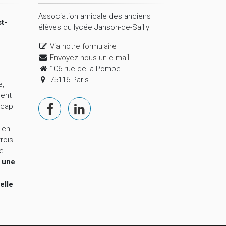
Association amicale des anciens
t-
élèves du lycée Janson-de-Sailly
Via notre formulaire
Envoyez-nous un e-mail
106 rue de la Pompe
75116 Paris
e,
ment
 cap
 en
trois
le
,
une
elle