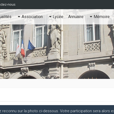
ctez-nous
ualités
Association
Lycée
Annuaire
Mémoire
econnu sur la photo ci-dessous. Votre participation sera alors ex