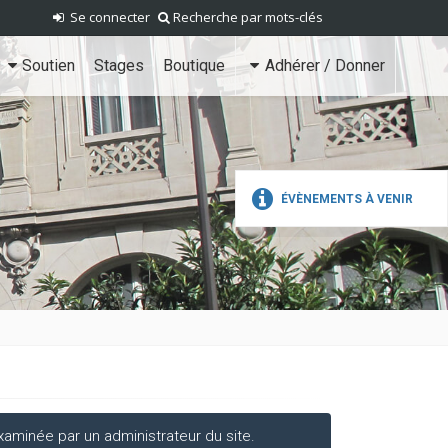
Se connecter
Recherche par mots-clés
Soutien
Stages
Boutique
Adhérer / Donner
ÉVÈNEMENTS À VENIR
aminée par un administrateur du site.