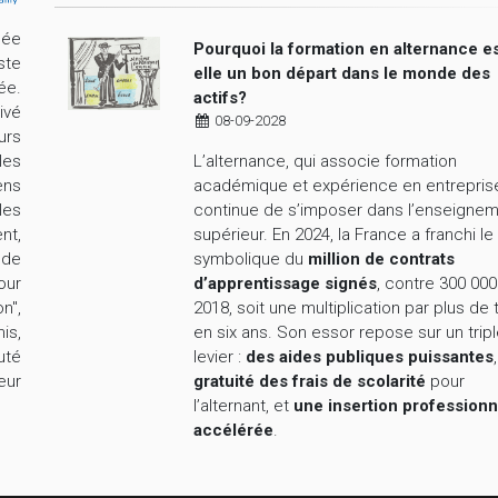
cée
Pourquoi la formation en alternance es
ste
elle un bon départ dans le monde des
ée.
actifs?
ivé
08-09-2028
urs
L’alternance, qui associe formation
les
académique et expérience en entrepris
ens
continue de s’imposer dans l’enseigne
les
supérieur. En 2024, la France a franchi le
nt,
symbolique du
million de contrats
nde
d’apprentissage signés
, contre 300 000
our
2018, soit une multiplication par plus de 
n",
en six ans. Son essor repose sur un trip
is,
levier :
des aides publiques puissantes
uté
gratuité des frais de scolarité
pour
eur
l’alternant, et
une insertion professionn
accélérée
.