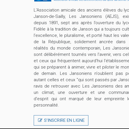
L’Association amicale des anciens élèves du ly
Janson-de-Sailly, Les Jansoniens (AEJS), exi
depuis 1891, sept ans après l’ouverture du lyc
Fidèle à la tradition de Janson qui a toujours cult
l’excellence, le pluralisme, et porté haut les vale
de la République, solidement ancrée dans 
réalités du monde contemporain, Les Jansoni
sont délibérément tournés vers l’avenir, vers cel
et ceux qui fréquentent aujourd'hui l'établisseme
qui se préparent à animer, vivre et piloter le mo
de demain. Les Jansoniens n'oublient pas p
autant celles et ceux "qui sont passés par Janso
ravis de retrouver avec Les Jansoniens des am
un climat, une ouverture et une communa
d'esprit qui ont marqué de leur empreinte l
personnalité.
S’INSCRIRE EN LIGNE