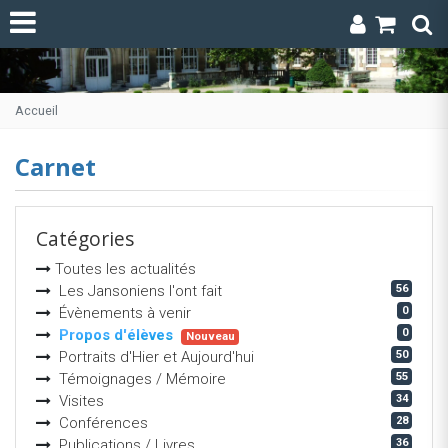
Accueil
Carnet
Catégories
Toutes les actualités
56
Les Jansoniens l'ont fait
0
Évènements à venir
0
Propos d'élèves
Nouveau
50
Portraits d'Hier et Aujourd'hui
55
Témoignages / Mémoire
34
Visites
28
Conférences
36
Publications / Livres