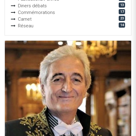
13
Diners débats
17
Commémorations
23
Carnet
14
Réseau