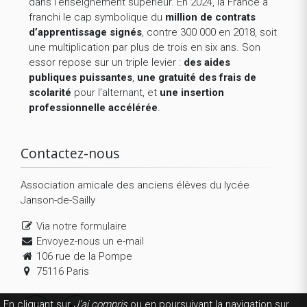
dans l’enseignement supérieur. En 2024, la France a
franchi le cap symbolique du
million de contrats
d’apprentissage signés
, contre 300 000 en 2018, soit
une multiplication par plus de trois en six ans. Son
essor repose sur un triple levier :
des aides
publiques puissantes
,
une gratuité des frais de
scolarité
pour l’alternant, et
une insertion
professionnelle accélérée
.
Contactez-nous
Association amicale des anciens élèves du lycée
Janson-de-Sailly
Via notre formulaire
Envoyez-nous un e-mail
106 rue de la Pompe
75116 Paris
En cliquant sur
J'ai compris
ou en poursuivant la navigation sur