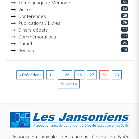
55
Témoignages / Mémoire
34
Visites
28
Conférences
36
Publications / Livres
13
Diners débats
17
Commémorations
23
Carnet
14
Réseau
…
« Précédent
1
25
26
27
28
29
Suivant »
L’Association amicale des anciens élèves du lycée