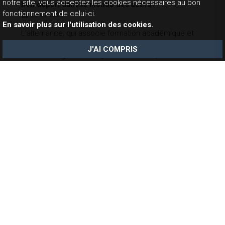
notre site, vous acceptez les cookies nécessaires au bon
bon départ dans le monde des actifs?
fonctionnement de celui-ci.
08-09-2028
En savoir plus sur l'utilisation des cookies.
L’alternance, qui associe formation académique et
expérience en entreprise, continue de s’imposer
J'AI COMPRIS
dans l’enseignement supérieur. En 2024, la France a
franchi le cap symbolique du
million de contrats
d’apprentissage signés
, contre 300 000 en 2018, soit
une multiplication par plus de trois en six ans. Son
essor repose sur un triple levier :
des aides
publiques puissantes
,
une gratuité des frais de
scolarité
pour l’alternant, et
une insertion
professionnelle accélérée
.
Contactez-nous
Association amicale des anciens élèves du lycée
Janson-de-Sailly
Via notre formulaire