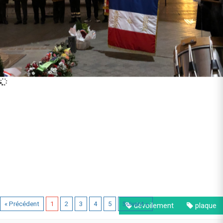
Identifier
« Précédent
1
2
3
4
5
Suivant »
dévoilement
plaque